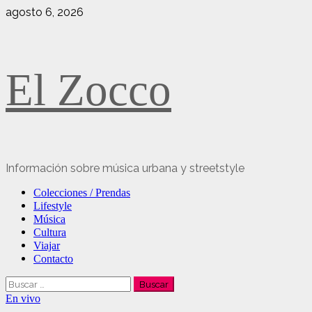
Saltar
agosto 6, 2026
al
contenido
El Zocco
Información sobre música urbana y streetstyle
Menú
Colecciones / Prendas
principal
Lifestyle
Música
Cultura
Viajar
Contacto
Buscar:
En vivo