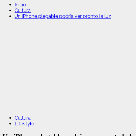
Inicio
Cultura
Un iPhone plegable podría ver pronto la luz
Cultura
Lifestyle