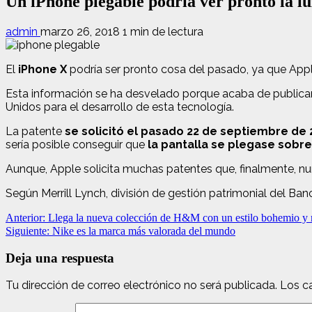
Un iPhone plegable podría ver pronto la lu
admin
marzo 26, 2018
1 min de lectura
El
iPhone X
podría ser pronto cosa del pasado, ya que App
Esta información se ha desvelado porque acaba de publicar
Unidos para el desarrollo de esta tecnología.
La patente
se solicitó el pasado 22 de septiembre de 
sería posible conseguir que
la pantalla se plegase sobre
Aunque, Apple solicita muchas patentes que, finalmente, nun
Según Merrill Lynch, división de gestión patrimonial del Ba
Navegación
Anterior:
Llega la nueva colección de H&M con un estilo bohemio y
Siguiente:
Nike es la marca más valorada del mundo
de
entradas
Deja una respuesta
Tu dirección de correo electrónico no será publicada.
Los c