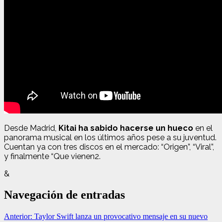
Desde Madrid,
Kitai ha sabido hacerse un hueco
en el
panorama musical en los últimos años pese a su juventud.
Cuentan ya con tres discos en el mercado: “Origen”, “Viral”,
y finalmente “Que vienen2.
&
Navegación de entradas
Anterior:
Taylor Swift lanza un provocativo mensaje en su nuevo