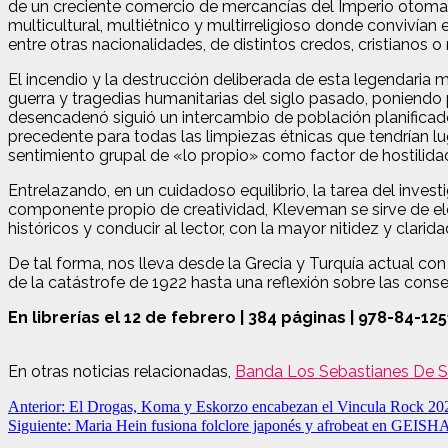
de un creciente comercio de mercancías del Imperio otomano 
multicultural, multiétnico y multirreligioso donde convivían
entre otras nacionalidades, de distintos credos, cristianos
El incendio y la destrucción deliberada de esta legendaria
guerra y tragedias humanitarias del siglo pasado, poniendo pu
desencadenó siguió un intercambio de población planificad
precedente para todas las limpiezas étnicas que tendrían lug
sentimiento grupal de «lo propio» como factor de hostilidad 
Entrelazando, en un cuidadoso equilibrio, la tarea del investig
componente propio de creatividad, Kleveman se sirve de ele
históricos y conducir al lector, con la mayor nitidez y clari
De tal forma, nos lleva desde la Grecia y Turquía actual con 
de la catástrofe de 1922 hasta una reflexión sobre las cons
En librerías el 12 de febrero | 384 páginas | 978-84-125
En otras noticias relacionadas,
Banda Los Sebastianes De Saú
Navegación
Anterior:
El Drogas, Koma y Eskorzo encabezan el Vincula Rock 202
Siguiente:
Maria Hein fusiona folclore japonés y afrobeat en GEISH
de