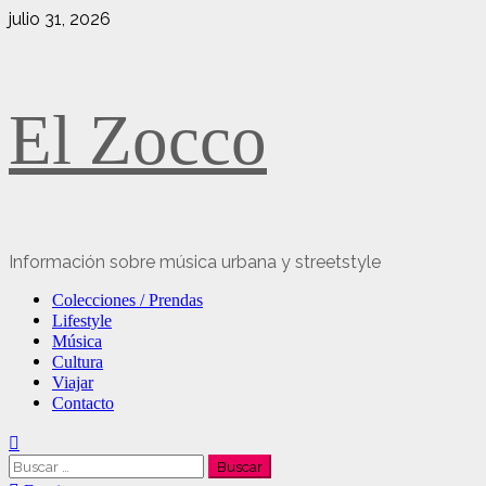
Saltar
julio 31, 2026
al
contenido
El Zocco
Información sobre música urbana y streetstyle
Menú
Colecciones / Prendas
principal
Lifestyle
Música
Cultura
Viajar
Contacto
Buscar: