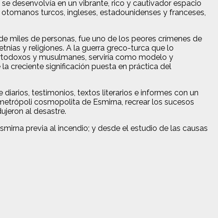
se desenvolvía en un vibrante, rico y cautivador espacio
os, otomanos turcos, ingleses, estadounidenses y franceses,
 de miles de personas, fue uno de los peores crímenes de
tnias y religiones. A la guerra greco-turca que lo
 ortodoxos y musulmanes, serviría como modelo y
la creciente significación puesta en práctica del
e diarios, testimonios, textos literarios e informes con un
metrópoli cosmopolita de Esmirna, recrear los sucesos
ujeron al desastre.
Esmirna previa al incendio; y desde el estudio de las causas