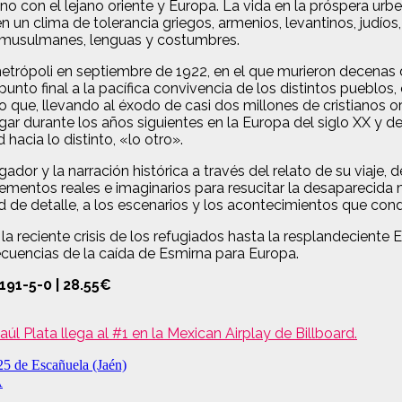
con el lejano oriente y Europa. La vida en la próspera urbe 
 en un clima de tolerancia griegos, armenios, levantinos, judí
 o musulmanes, lenguas y costumbres.
 metrópoli en septiembre de 1922, en el que murieron decenas
nto final a la pacífica convivencia de los distintos pueblos, e
o que, llevando al éxodo de casi dos millones de cristianos
ar durante los años siguientes en la Europa del siglo XX y de 
hacia lo distinto, «lo otro».
ador y la narración histórica a través del relato de su viaje, d
mentos reales e imaginarios para resucitar la desaparecida 
dad de detalle, a los escenarios y los acontecimientos que cond
la reciente crisis de los refugiados hasta la resplandeciente 
ecuencias de la caída de Esmirna para Europa.
191-5-0 | 28.55€
l Plata llega al #1 en la Mexican Airplay de Billboard.
5 de Escañuela (Jaén)
A