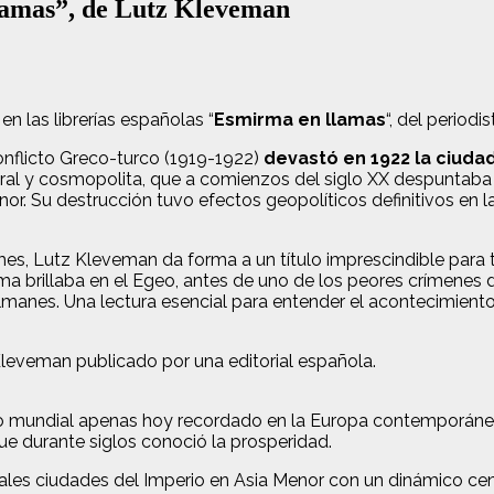
llamas”, de Lutz Kleveman
n las librerías españolas “
Esmirma en llamas
“, del period
nflicto Greco-turco (1919-1922)
devastó en 1922 la ciuda
ural y cosmopolita, que a comienzos del siglo XX despuntaba 
enor. Su destrucción tuvo efectos geopolíticos definitivos en 
formes, Lutz Kleveman da forma a un título imprescindible par
ma brillaba en el Egeo, antes de uno de los peores crímenes 
lmanes. Una lectura esencial para entender el acontecimient
 Kleveman publicado por una editorial española.
o mundial apenas hoy recordado en la Europa contemporánea: e
e durante siglos conoció la prosperidad.
ipales ciudades del Imperio en Asia Menor con un dinámico cent