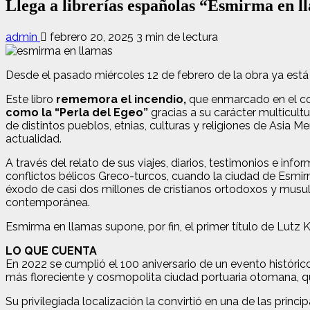
Llega a librerías españolas “Esmirma en 
admin
febrero 20, 2025
3 min de lectura
Desde el pasado miércoles 12 de febrero de la obra ya está e
Este libro
rememora el incendio,
que enmarcado en el co
como la “Perla del Egeo”
gracias a su carácter multicult
de distintos pueblos, etnias, culturas y religiones de Asia M
actualidad.
A través del relato de sus viajes, diarios, testimonios e in
conflictos bélicos Greco-turcos, cuando la ciudad de Esmir
éxodo de casi dos millones de cristianos ortodoxos y musu
contemporánea.
Esmirma en llamas supone, por fin, el primer título de Lutz
LO QUE CUENTA
En 2022 se cumplió el 100 aniversario de un evento históric
más floreciente y cosmopolita ciudad portuaria otomana, qu
Su privilegiada localización la convirtió en una de las princ