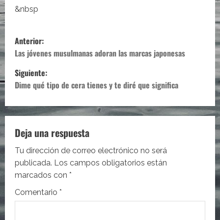
&nbsp
N
Anterior:
a
Las jóvenes musulmanas adoran las marcas japonesas
Siguiente:
v
Dime qué tipo de cera tienes y te diré que significa
e
g
Deja una respuesta
a
Tu dirección de correo electrónico no será
c
publicada.
Los campos obligatorios están
i
marcados con
*
Comentario
*
ó