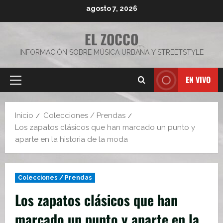
Saltar
agosto 7, 2026
al
contenido
EL ZOCCO
INFORMACIÓN SOBRE MÚSICA URBANA Y STREETSTYLE
EN VIVO
Menú
principal
Inicio
Colecciones / Prendas
Los zapatos clásicos que han marcado un punto y
aparte en la historia de la moda
Colecciones / Prendas
Los zapatos clásicos que han
marcado un punto y aparte en la