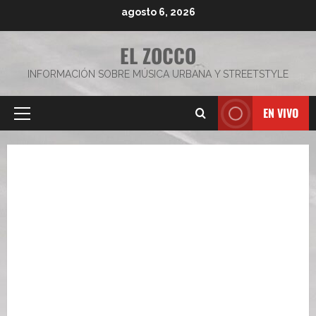
Saltar
agosto 6, 2026
al
contenido
EL ZOCCO
INFORMACIÓN SOBRE MÚSICA URBANA Y STREETSTYLE
EN VIVO
Menú
principal