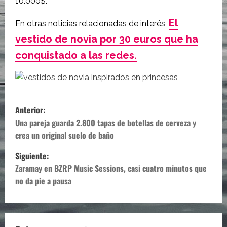
10.000$.
El
En otras noticias relacionadas de interés,
vestido de novia por 30 euros que ha
conquistado a las redes.
N
Anterior:
a
Una pareja guarda 2.800 tapas de botellas de cerveza y
crea un original suelo de baño
v
Siguiente:
e
Zaramay en BZRP Music Sessions, casi cuatro minutos que
no da pie a pausa
g
a