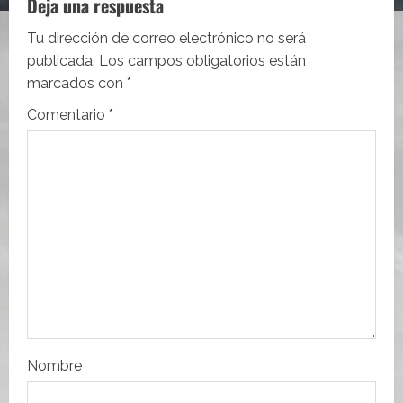
c
Deja una respuesta
i
Tu dirección de correo electrónico no será
publicada.
Los campos obligatorios están
ó
marcados con
*
n
Comentario
*
d
e
e
n
t
r
Nombre
a