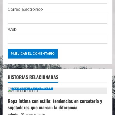
d
Correo electrónico
a
s
Web
HISTORIAS RELACIONADAS
Colecciones / Prendas
Ropa íntima con estilo: tendencias en corsetería y
sujetadores que marcan la diferencia
admin
mayo 8, 2026