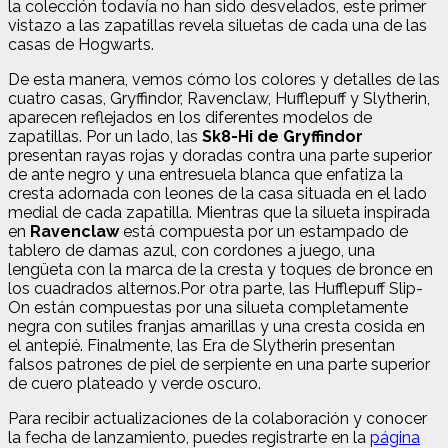
la colección todavía no han sido desvelados, este primer
vistazo a las zapatillas revela siluetas de cada una de las
casas de Hogwarts.
De esta manera, vemos cómo los colores y detalles de las
cuatro casas, Gryffindor, Ravenclaw, Hufflepuff y Slytherin,
aparecen reflejados en los diferentes modelos de
zapatillas. Por un lado, las
Sk8-Hi de Gryffindor
presentan rayas rojas y doradas contra una parte superior
de ante negro y una entresuela blanca que enfatiza la
cresta adornada con leones de la casa situada en el lado
medial de cada zapatilla. Mientras que la silueta inspirada
en
Ravenclaw
está compuesta por un estampado de
tablero de damas azul, con cordones a juego, una
lengüeta con la marca de la cresta y toques de bronce en
los cuadrados alternos.Por otra parte, las Hufflepuff Slip-
On están compuestas por una silueta completamente
negra con sutiles franjas amarillas y una cresta cosida en
el antepié. Finalmente, las Era de Slytherin presentan
falsos patrones de piel de serpiente en una parte superior
de cuero plateado y verde oscuro.
Para recibir actualizaciones de la colaboración y conocer
la fecha de lanzamiento, puedes registrarte en la
página