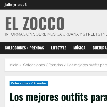
Saltar
julio 31, 2026
al
EL ZOCCO
contenido
INFORMACIÓN SOBRE MÚSICA URBANA Y STREETSTY
COLECCIONES / PRENDAS
LIFESTYLE
MÚSICA
CULTURA
Inicio
Colecciones / Prendas
Los mejores outfits par
Colecciones / Prendas
Los mejores outfits par