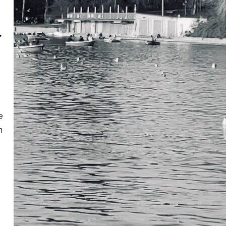
,
e
n