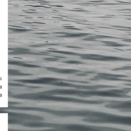
:
a
a