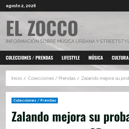
Saltar
agosto 2, 2026
al
EL ZOCCO
contenido
INFORMACIÓN SOBRE MÚSICA URBANA Y STREETSTY
COLECCIONES / PRENDAS
LIFESTYLE
MÚSICA
CULTURA
Inicio
Colecciones / Prendas
Zalando mejora su prob
Colecciones / Prendas
Zalando mejora su proba