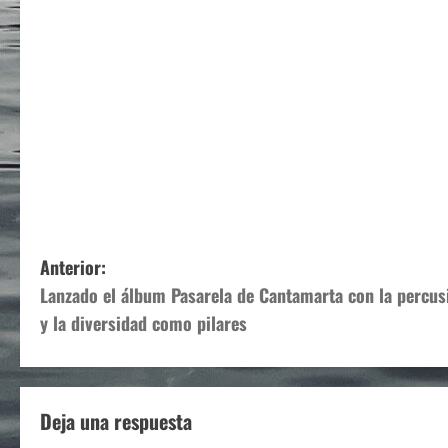
N
Anterior:
Lanzado el álbum Pasarela de Cantamarta con la percus
a
y la diversidad como pilares
v
e
Deja una respuesta
g