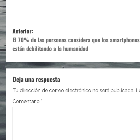
N
Anterior:
El 70% de las personas considera que los smartphones
a
están debilitando a la humanidad
v
e
Deja una respuesta
g
Tu dirección de correo electrónico no será publicada.
L
a
Comentario
*
c
i
ó