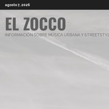
Saltar
agosto 7, 2026
al
EL ZOCCO
contenido
INFORMACIÓN SOBRE MÚSICA URBANA Y STREETSTY