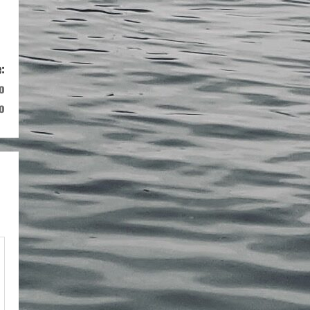
:
o
o