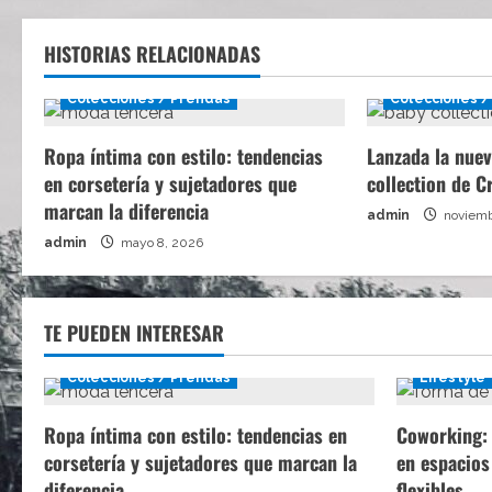
s
HISTORIAS RELACIONADAS
Colecciones / Prendas
Colecciones /
Ropa íntima con estilo: tendencias
Lanzada la nuev
en corsetería y sujetadores que
collection de C
marcan la diferencia
admin
noviemb
admin
mayo 8, 2026
TE PUEDEN INTERESAR
Colecciones / Prendas
Lifestyle
Ropa íntima con estilo: tendencias en
Coworking: 
corsetería y sujetadores que marcan la
en espacios
diferencia
flexibles