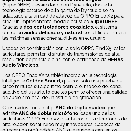
(SuperDBEE), desarrollado con Dynaudio, donde la
tecnología estéreo de alta gama de Dynaudio se ha
adaptado a la unidad de altavoz de OPPO Enco X2 para
crear un impresionante modelo acústico
SuperDBEE
.
Gracias a
dos controladores coaxiales
, el sistema
ofrece un
audio delicado y natural
con el fin de generar
las máximas sensaciones auditivas en el usuario.
Usados en combinación con la serie OPPO Find X5, estos
auriculares, permiten disfrutar de transmisiones de alta
resolución de principio a fin, con el certificado de
Hi-Res
Audio Wireless
.
Los OPPO Enco X2 también incorporan la tecnología
inteligente
Golden Sound
, que con solo una prueba de
cinco minutos su algoritmo definirá el modelo del canal
auditivo del usuario, lo que les permite ofrecer una calidad
de audio similar al de un estudio de grabación
Construidos con un chip
ANC de triple núcleo
que
admite
ANC de doble micrófono
, cada uno de los
auriculares OPPO Enco X2 cuenta con dos micrófonos de
alta relación señal-ruido muy innovadores. Capaces de
ofrecer una profundidad ANC que puede alcanzar los