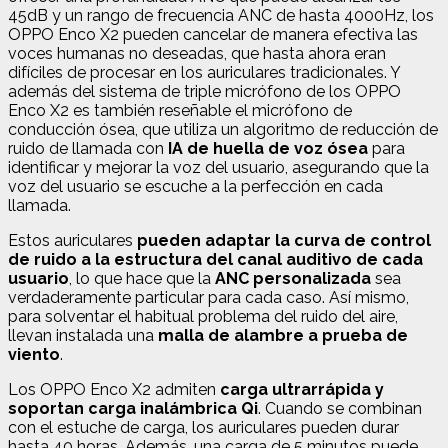
45dB y un rango de frecuencia ANC de hasta 4000Hz, los
OPPO Enco X2 pueden cancelar de manera efectiva las
voces humanas no deseadas, que hasta ahora eran
difíciles de procesar en los auriculares tradicionales. Y
además del sistema de triple micrófono de los OPPO
Enco X2 es también reseñable el micrófono de
conducción ósea, que utiliza un algoritmo de reducción de
ruido de llamada con
IA de huella de voz ósea
para
identificar y mejorar la voz del usuario, asegurando que la
voz del usuario se escuche a la perfección en cada
llamada.
Estos auriculares
pueden adaptar la curva de control
de ruido a la estructura del canal auditivo de cada
usuario
, lo que hace que la
ANC personalizada
sea
verdaderamente particular para cada caso. Así mismo,
para solventar el habitual problema del ruido del aire,
llevan instalada una
malla de alambre a prueba de
viento
.
Los OPPO Enco X2 admiten
carga ultrarrápida y
soportan carga inalámbrica Qi
. Cuando se combinan
con el estuche de carga, los auriculares pueden durar
hasta 40 horas. Además, una carga de 5 minutos puede