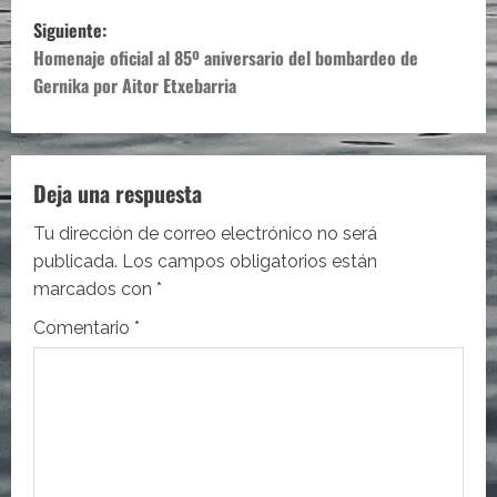
v
Siguiente:
e
Homenaje oficial al 85º aniversario del bombardeo de
Gernika por Aitor Etxebarria
g
a
c
Deja una respuesta
i
Tu dirección de correo electrónico no será
publicada.
Los campos obligatorios están
ó
marcados con
*
n
Comentario
*
d
e
e