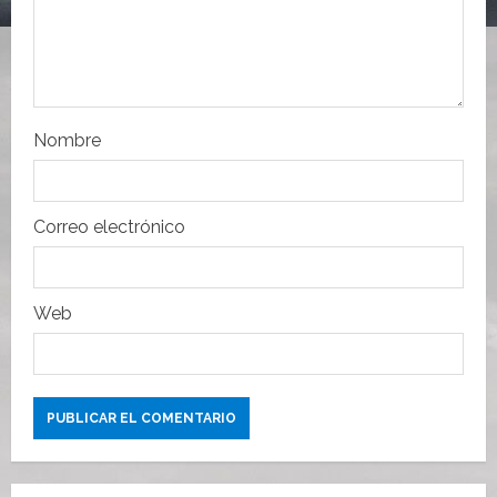
n
t
r
Nombre
a
d
Correo electrónico
a
s
Web