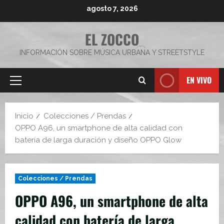
Saltar
agosto 7, 2026
al
contenido
EL ZOCCO
INFORMACIÓN SOBRE MÚSICA URBANA Y STREETSTYLE
EN VIVO
Menú
principal
Inicio
Colecciones / Prendas
OPPO A96, un smartphone de alta calidad con
batería de larga duración y diseño OPPO Glow
Colecciones / Prendas
OPPO A96, un smartphone de alta
calidad con batería de larga