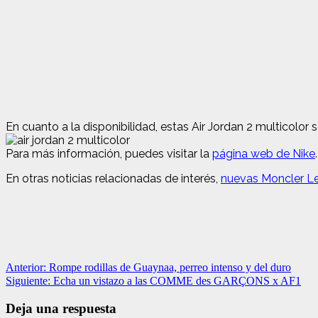
En cuanto a la disponibilidad, estas Air Jordan 2 multicolor
Para más información, puedes visitar la
página web de Nike
.
En otras noticias relacionadas de interés,
nuevas Moncler Le
Navegación
Anterior:
Rompe rodillas de Guaynaa, perreo intenso y del duro
Siguiente:
Echa un vistazo a las COMME des GARÇONS x AF1
de
entradas
Deja una respuesta