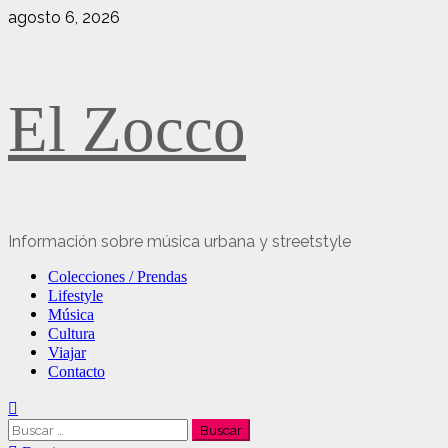
Saltar
agosto 6, 2026
al
contenido
El Zocco
Información sobre música urbana y streetstyle
Menú
Colecciones / Prendas
principal
Lifestyle
Música
Cultura
Viajar
Contacto
Buscar: