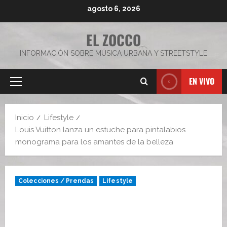
Saltar
agosto 6, 2026
al
contenido
EL ZOCCO
INFORMACIÓN SOBRE MÚSICA URBANA Y STREETSTYLE
EN VIVO
Menú
principal
Inicio
Lifestyle
Louis Vuitton lanza un estuche para pintalabios
monograma para los amantes de la belleza
Colecciones / Prendas
Lifestyle