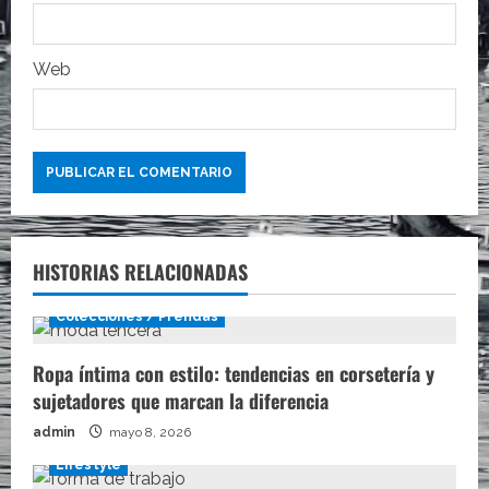
d
a
Web
s
HISTORIAS RELACIONADAS
Colecciones / Prendas
Ropa íntima con estilo: tendencias en corsetería y
sujetadores que marcan la diferencia
admin
mayo 8, 2026
Lifestyle