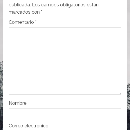
c
publicada.
Los campos obligatorios están
i
marcados con
*
Comentario
*
ó
n
d
e
e
n
t
Nombre
r
a
Correo electrónico