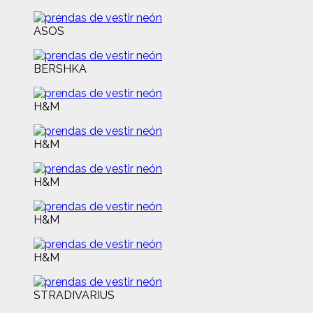
ASOS
BERSHKA
H&M
H&M
H&M
H&M
H&M
STRADIVARIUS