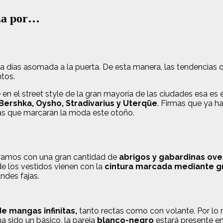
iza por…
eva días asomada a la puerta. De esta manera, las tendencias
ntos.
n el street style de la gran mayoría de las ciudades esa es e
Bershka, Oysho, Stradivarius y Uterqüe
. Firmas que ya h
as que marcarán la moda este otoño.
tramos con una gran cantidad de
abrigos y gabardinas ove
 los vestidos vienen con la
cintura marcada mediante g
ndes fajas.
de mangas infinitas,
tanto rectas como con volante. Por lo
a sido un básico, la pareja
blanco-negro
estará presente en