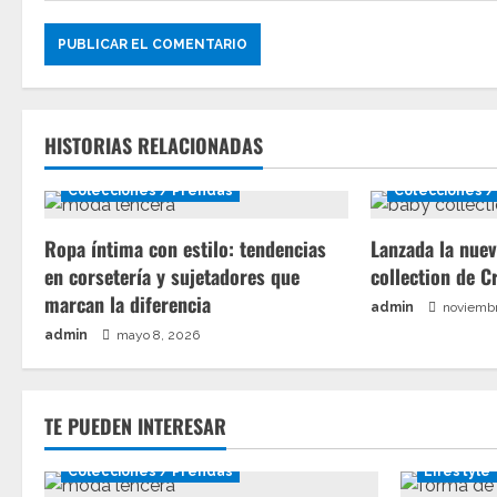
d
a
s
HISTORIAS RELACIONADAS
Colecciones / Prendas
Colecciones /
Ropa íntima con estilo: tendencias
Lanzada la nuev
en corsetería y sujetadores que
collection de C
marcan la diferencia
admin
noviembr
admin
mayo 8, 2026
TE PUEDEN INTERESAR
Colecciones / Prendas
Lifestyle