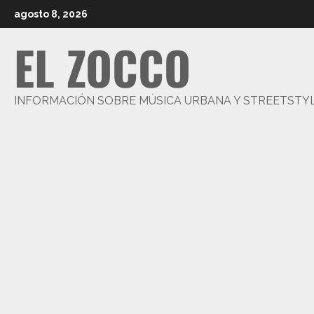
Saltar
agosto 8, 2026
al
EL ZOCCO
contenido
INFORMACIÓN SOBRE MÚSICA URBANA Y STREETSTY