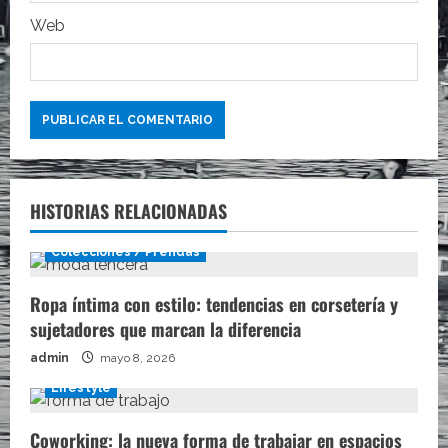
s
Web
HISTORIAS RELACIONADAS
Colecciones / Prendas
Ropa íntima con estilo: tendencias en corsetería y
sujetadores que marcan la diferencia
admin
mayo 8, 2026
Lifestyle
Coworking: la nueva forma de trabajar en espacios