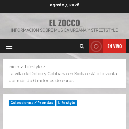
Saltar
agosto 7, 2026
al
contenido
EL ZOCCO
INFORMACIÓN SOBRE MÚSICA URBANA Y STREETSTYLE
EN VIVO
Menú
principal
Inicio
Lifestyle
La villa de Dolce y Gabbana en Sicilia está a la venta
por más de 6 millones de euros
Colecciones / Prendas
Lifestyle