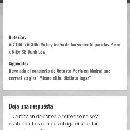
N
Anterior:
a
ACTUALIZACIÓN: Ya hay fecha de lanzamiento para las Parra
x Nike SB Dunk Low
v
Siguiente:
e
Revelado el concierto de Vetusta Morla en Madrid que
cerrará su gira “Mismo sitio, distinto lugar”
g
a
c
Deja una respuesta
i
Tu dirección de correo electrónico no será
publicada.
Los campos obligatorios están