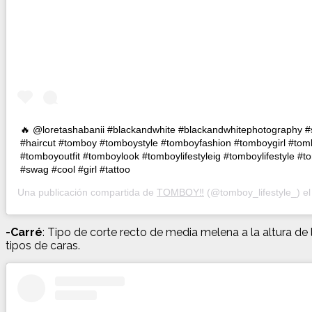
🔥 @loretashabanii #blackandwhite #blackandwhitephotography #s
#haircut #tomboy #tomboystyle #tomboyfashion #tomboygirl #tom
#tomboyoutfit #tomboylook #tomboylifestyleig #tomboylifestyle 
#swag #cool #girl #tattoo
Una publicación compartida de
TOMBOY‼️
(@tomboy_lifestyle_) e
-Carré
: Tipo de corte recto de media melena a la altura de
tipos de caras.