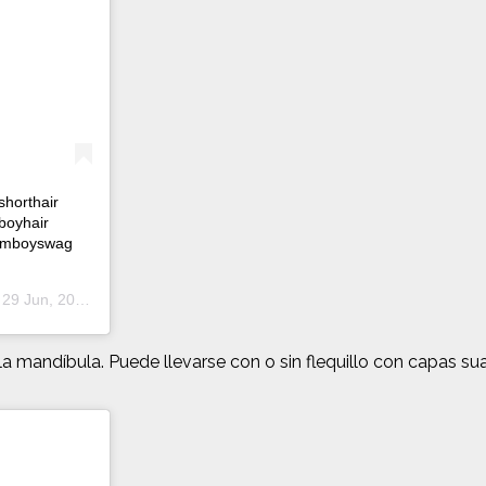
horthair
boyhair
#tomboyswag
l
29 Jun, 2020 a las 9:01 PDT
 la mandíbula. Puede llevarse con o sin flequillo con capas su