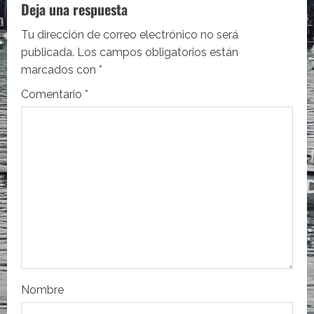
c
Deja una respuesta
i
Tu dirección de correo electrónico no será
publicada.
Los campos obligatorios están
ó
marcados con
*
n
Comentario
*
d
e
e
n
t
r
Nombre
a