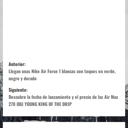
N
Anterior:
a
Llegan unas Nike Air Force 1 blancas con toques en verde,
negro y dorado
v
Siguiente:
e
Descubre la fecha de lanzamiento y el precio de las Air Max
270 OBJ YOUNG KING OF THE DRIP
g
a