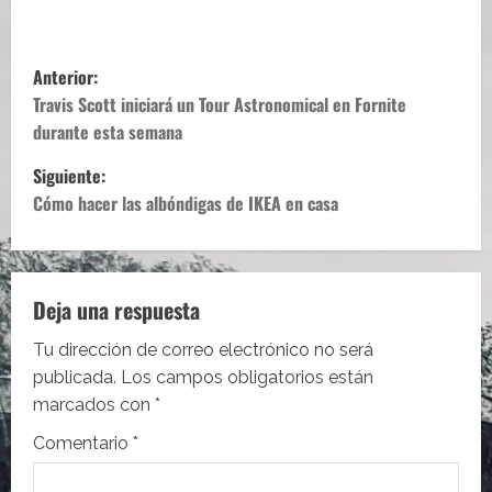
N
Anterior:
a
Travis Scott iniciará un Tour Astronomical en Fornite
durante esta semana
v
Siguiente:
e
Cómo hacer las albóndigas de IKEA en casa
g
a
Deja una respuesta
c
Tu dirección de correo electrónico no será
i
publicada.
Los campos obligatorios están
marcados con
*
ó
Comentario
*
n