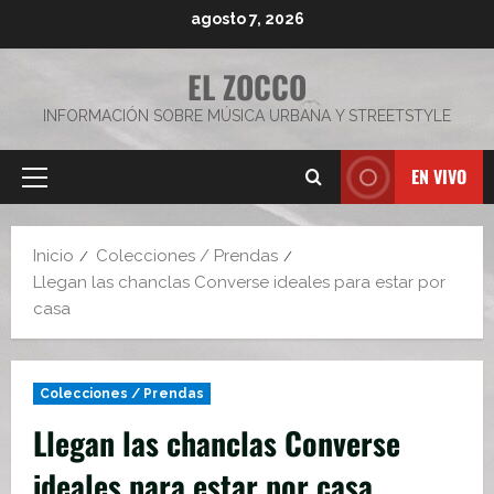
Saltar
agosto 7, 2026
al
contenido
EL ZOCCO
INFORMACIÓN SOBRE MÚSICA URBANA Y STREETSTYLE
EN VIVO
Menú
principal
Inicio
Colecciones / Prendas
Llegan las chanclas Converse ideales para estar por
casa
Colecciones / Prendas
Llegan las chanclas Converse
ideales para estar por casa