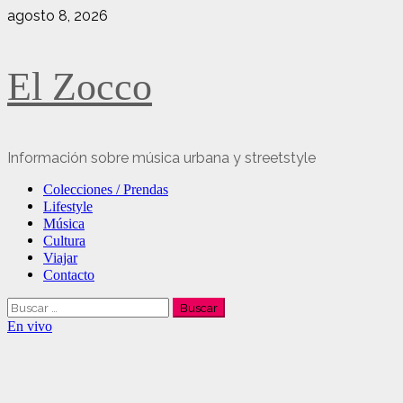
Saltar
agosto 8, 2026
al
contenido
El Zocco
Información sobre música urbana y streetstyle
Menú
Colecciones / Prendas
principal
Lifestyle
Música
Cultura
Viajar
Contacto
Buscar:
En vivo