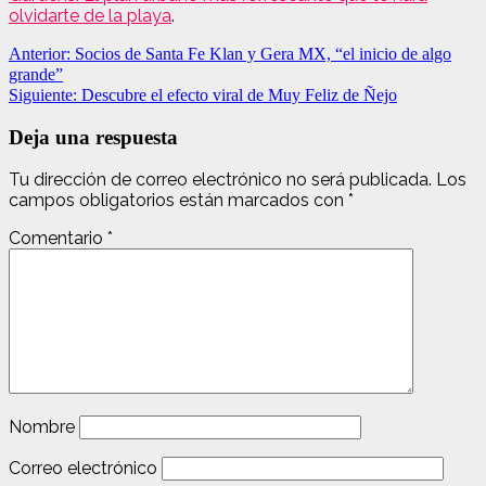
olvidarte de la playa
.
Navegación
Anterior:
Socios de Santa Fe Klan y Gera MX, “el inicio de algo
grande”
de
Siguiente:
Descubre el efecto viral de Muy Feliz de Ñejo
entradas
Deja una respuesta
Tu dirección de correo electrónico no será publicada.
Los
campos obligatorios están marcados con
*
Comentario
*
Nombre
Correo electrónico