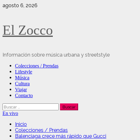
Saltar
agosto 6, 2026
al
contenido
El Zocco
Información sobre música urbana y streetstyle
Menú
Colecciones / Prendas
principal
Lifestyle
Música
Cultura
Viajar
Contacto
Buscar:
En vivo
Inicio
Colecciones / Prendas
Balenciaga crece más rápido que Gucci