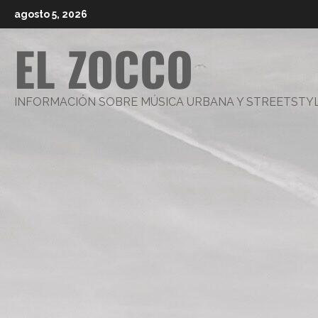
Saltar
agosto 5, 2026
al
EL ZOCCO
contenido
INFORMACIÓN SOBRE MÚSICA URBANA Y STREETSTY