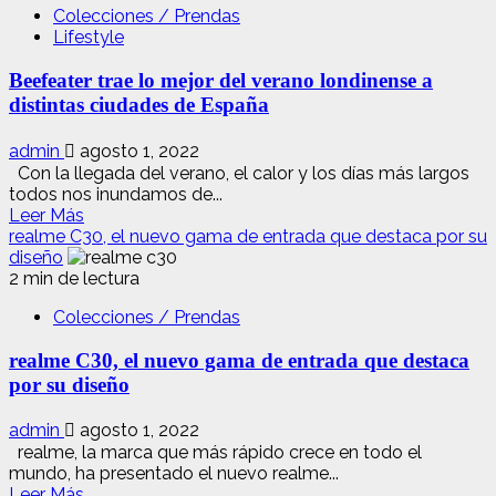
Colecciones / Prendas
es
Lifestyle
la
única
Beefeater trae lo mejor del verano londinense a
marca
de
distintas ciudades de España
smartphones
que
admin
agosto 1, 2022
crece
Con la llegada del verano, el calor y los días más largos
a
todos nos inundamos de...
pesar
Leer
Leer Más
de
más
realme C30, el nuevo gama de entrada que destaca por su
la
acerca
diseño
incertidumbre
de
2 min de lectura
actual
Beefeater
del
Colecciones / Prendas
trae
mercado
lo
realme C30, el nuevo gama de entrada que destaca
mejor
del
por su diseño
verano
londinense
admin
agosto 1, 2022
a
realme, la marca que más rápido crece en todo el
distintas
mundo, ha presentado el nuevo realme...
ciudades
Leer
Leer Más