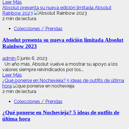
Leer
Leer Más
más
Absolut presenta su nueva edición limitada Absolut
acerca
Rainbow 2023
de
2 min de lectura
La
Colecciones / Prendas
moda
de
Absolut presenta su nueva edición limitada Absolut
segunda
mano
Rainbow 2023
en
España
admin
junio 6, 2023
ahorra
Un año más, Absolut vuelve a mostrar su apoyo a los
41
valores siempre reivindicados por los...
toneladas
Leer
Leer Más
de
más
¿Qué ponerse en Nochevieja? 5 ideas de outfits de última
plástico
acerca
hora
anuales
de
2 min de lectura
Absolut
Colecciones / Prendas
presenta
su
¿Qué ponerse en Nochevieja? 5 ideas de outfits de
nueva
edición
última hora
limitada