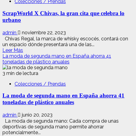
Colecciones / Prendas
HOUSE,
ganadora
ScrapWorld X Chivas, la gran cita que celebra lo
de
la
urbano
segunda
edición
admin
noviembre 22, 2023
del
Chivas Regal, la marca de whisky escocés, contará con
concurso
un espacio dónde presentará una de las...
Mó
Leer
Leer Más
x
más
La moda de segunda mano en España ahorra 41
New
acerca
toneladas de plástico anuales
Talent
de
by
ScrapWorld
3 min de lectura
Allianz
X
EGO
Colecciones / Prendas
Chivas,
la
La moda de segunda mano en España ahorra 41
gran
cita
toneladas de plástico anuales
que
celebra
admin
junio 20, 2023
lo
La moda de segunda mano: Cada compra de unas
urbano
deportivas de segunda mano permite ahorrar
potencialmente...