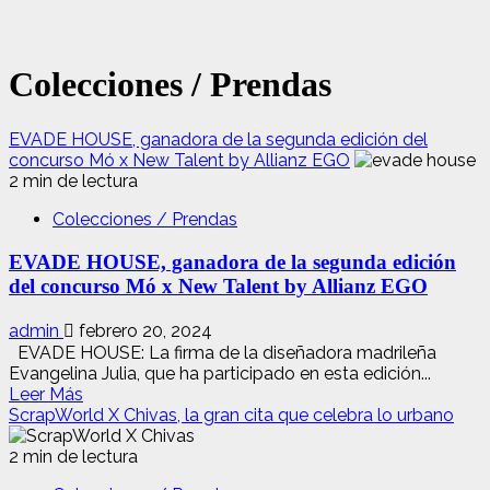
Colecciones / Prendas
EVADE HOUSE, ganadora de la segunda edición del
concurso Mó x New Talent by Allianz EGO
2 min de lectura
Colecciones / Prendas
EVADE HOUSE, ganadora de la segunda edición
del concurso Mó x New Talent by Allianz EGO
admin
febrero 20, 2024
EVADE HOUSE: La firma de la diseñadora madrileña
Evangelina Julia, que ha participado en esta edición...
Leer
Leer Más
más
ScrapWorld X Chivas, la gran cita que celebra lo urbano
acerca
de
2 min de lectura
EVADE