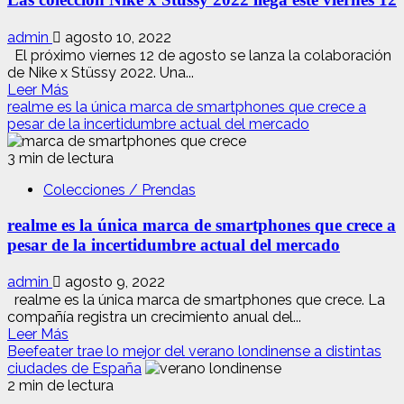
la
serie
OPPO
admin
agosto 10, 2022
Reno8:
El próximo viernes 12 de agosto se lanza la colaboración
Todos
de Nike x Stüssy 2022. Una...
los
Leer
Leer Más
detalles
más
realme es la única marca de smartphones que crece a
del
acerca
pesar de la incertidumbre actual del mercado
lanzamiento
de
Las
3 min de lectura
colección
Colecciones / Prendas
Nike
x
realme es la única marca de smartphones que crece a
Stüssy
2022
pesar de la incertidumbre actual del mercado
llega
este
admin
agosto 9, 2022
viernes
realme es la única marca de smartphones que crece. La
12
compañía registra un crecimiento anual del...
Leer
Leer Más
más
Beefeater trae lo mejor del verano londinense a distintas
acerca
ciudades de España
de
2 min de lectura
realme