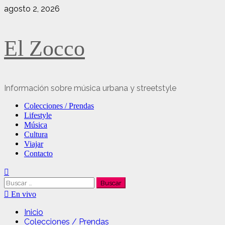
Saltar
agosto 2, 2026
al
contenido
El Zocco
Información sobre música urbana y streetstyle
Menú
Colecciones / Prendas
principal
Lifestyle
Música
Cultura
Viajar
Contacto
Buscar:
En vivo
Inicio
Colecciones / Prendas