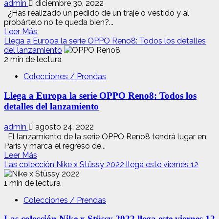
Absolut
admin
diciembre 30, 2022
Rainbow
¿Has realizado un pedido de un traje o vestido y al
2023
probártelo no te queda bien?...
Leer
Leer Más
más
Llega a Europa la serie OPPO Reno8: Todos los detalles
acerca
del lanzamiento
de
2 min de lectura
¿Qué
Colecciones / Prendas
ponerse
en
Llega a Europa la serie OPPO Reno8: Todos los
Nochevieja?
5
detalles del lanzamiento
ideas
de
admin
agosto 24, 2022
outfits
El lanzamiento de la serie OPPO Reno8 tendrá lugar en
de
París y marca el regreso de...
última
Leer
Leer Más
hora
más
Las colección Nike x Stüssy 2022 llega este viernes 12
acerca
de
1 min de lectura
Llega
Colecciones / Prendas
a
Europa
Las colección Nike x Stüssy 2022 llega este viernes 12