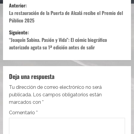
N
Anterior:
a
La restauración de la Puerta de Alcalá recibe el Premio del
Público 2025
v
Siguiente:
e
“Joaquín Sabina. Pasión y Vida”: El cómic biográfico
autorizado agota su 1ª edición antes de salir
g
a
c
Deja una respuesta
i
Tu dirección de correo electrónico no será
publicada.
Los campos obligatorios están
ó
marcados con
*
n
Comentario
*
d