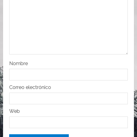
e
e
n
t
r
Nombre
a
d
Correo electrónico
a
s
Web