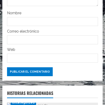
t
r
Nombre
a
Correo electrónico
d
a
Web
s
HISTORIAS RELACIONADAS
Uncategorized