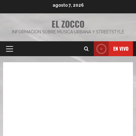
Saltar
agosto 7, 2026
al
contenido
EL ZOCCO
INFORMACIÓN SOBRE MÚSICA URBANA Y STREETSTYLE
EN VIVO
Menú
principal