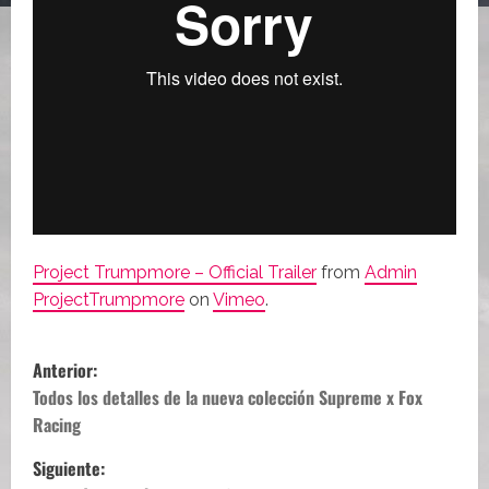
Project Trumpmore – Official Trailer
from
Admin
ProjectTrumpmore
on
Vimeo
.
N
Anterior:
a
Todos los detalles de la nueva colección Supreme x Fox
Racing
v
Siguiente: