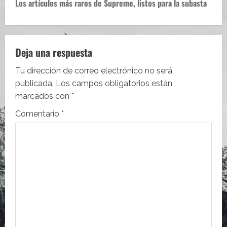
e
Los artículos más raros de Supreme, listos para la subasta
g
a
Deja una respuesta
c
Tu dirección de correo electrónico no será
i
publicada.
Los campos obligatorios están
marcados con
*
ó
Comentario
*
n
d
e
e
n