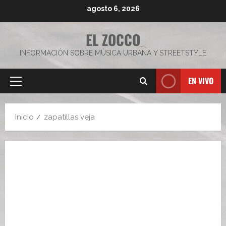
Saltar
agosto 6, 2026
al
contenido
EL ZOCCO
INFORMACIÓN SOBRE MÚSICA URBANA Y STREETSTYLE
EN VIVO
Menú
principal
Inicio
zapatillas veja