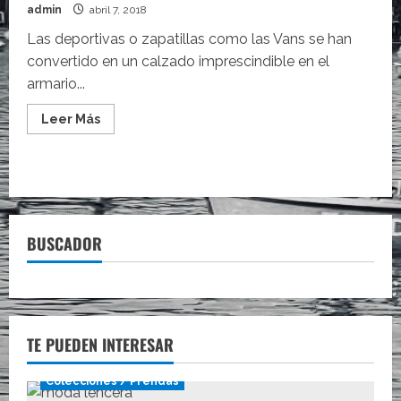
admin
abril 7, 2018
Las deportivas o zapatillas como las Vans se han
convertido en un calzado imprescindible en el
armario...
Leer
Leer Más
más
acerca
de
Las
zapatillas
deportivas
que
sustituyen
a
BUSCADOR
las
Vans
TE PUEDEN INTERESAR
Colecciones / Prendas