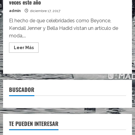
veces este año
admin
diciembre 17, 2017
El hecho de que celebridades como Beyonce,
Kendall Jenner y Bella Hadid vistan un artículo de
moda,...
Leer
Leer Más
más
acerca
de
El
objeto
de
moda
que
se
BUSCADOR
ha
vendido
más
de
45.000
veces
este
año
TE PUEDEN INTERESAR