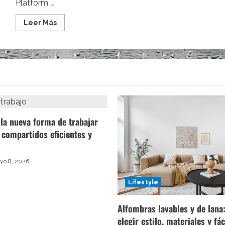
Platform ...
Leer
Leer Más
más
acerca
de
Las
COMME
des
GARÇONS
x
Nike
Cortez
que
te
llevan
la nueva forma de trabajar
al
cielo
 compartidos eficientes y
ya
están
disponibles
o 8, 2026
Lifestyle
Alfombras lavables y de lan
elegir estilo, materiales y fác