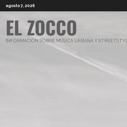
Saltar
agosto 7, 2026
al
EL ZOCCO
contenido
INFORMACIÓN SOBRE MÚSICA URBANA Y STREETSTY