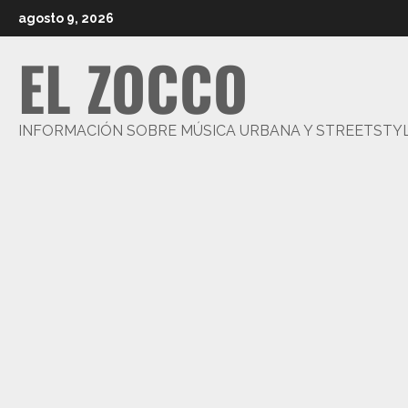
Saltar
agosto 9, 2026
al
EL ZOCCO
contenido
INFORMACIÓN SOBRE MÚSICA URBANA Y STREETSTY