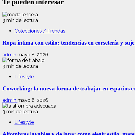
Te pueden interesar
colección
Virgen
de
María
Bob
Marley
3 min de lectura
de
Colecciones / Prendas
Wacko
Maria
Ropa íntima con estilo: tendencias en corsetería y suj
ya
está
disponible
admin
mayo 8, 2026
3 min de lectura
Lifestyle
Coworking: la nueva forma de trabajar en espacios com
admin
mayo 8, 2026
3 min de lectura
Lifestyle
Alfombras lavables y de lana: cómo elegir estilo, mate