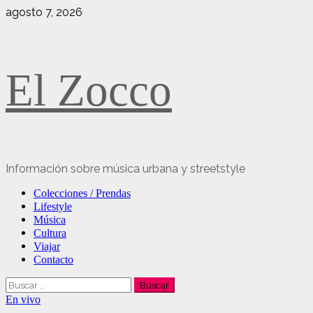
Saltar
agosto 7, 2026
al
contenido
El Zocco
Información sobre música urbana y streetstyle
Menú
Colecciones / Prendas
principal
Lifestyle
Música
Cultura
Viajar
Contacto
Buscar:
En vivo