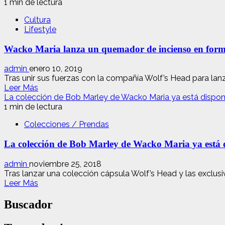
1 min de lectura
Cultura
Lifestyle
Wacko Maria lanza un quemador de incienso en form
admin
enero 10, 2019
Tras unir sus fuerzas con la compañía Wolf’s Head para lanza
Leer
Leer Más
más
La colección de Bob Marley de Wacko Maria ya está dispon
acerca
1 min de lectura
de
Colecciones / Prendas
Wacko
Maria
La colección de Bob Marley de Wacko Maria ya está 
lanza
un
quemador
admin
noviembre 25, 2018
de
Tras lanzar una colección cápsula Wolf’s Head y las exclusi
Leer
incienso
Leer Más
más
en
acerca
forma
Buscador
de
de
La
la