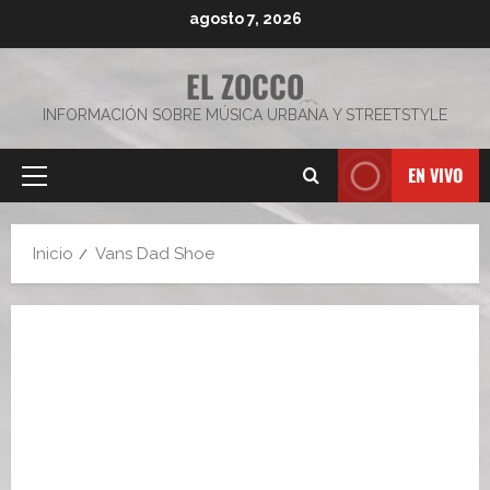
Saltar
agosto 7, 2026
al
contenido
EL ZOCCO
INFORMACIÓN SOBRE MÚSICA URBANA Y STREETSTYLE
EN VIVO
Menú
principal
Inicio
Vans Dad Shoe