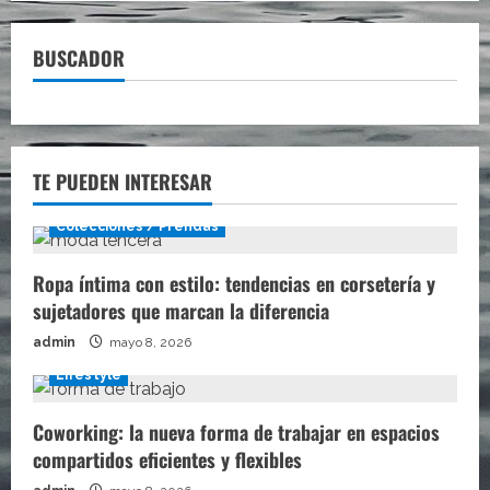
la
Vans
Dad
BUSCADOR
Shoe,
o
lo
que
es
lo
mismo,
las
TE PUEDEN INTERESAR
Vans
de
Papá
Colecciones / Prendas
Ropa íntima con estilo: tendencias en corsetería y
sujetadores que marcan la diferencia
admin
mayo 8, 2026
Lifestyle
Coworking: la nueva forma de trabajar en espacios
compartidos eficientes y flexibles