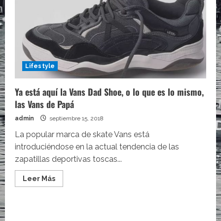
Lifestyle
Ya está aquí la Vans Dad Shoe, o lo que es lo mismo,
las Vans de Papá
admin
septiembre 15, 2018
La popular marca de skate Vans está
introduciéndose en la actual tendencia de las
zapatillas deportivas toscas...
Leer
Leer Más
más
acerca
de
Ya
está
aquí