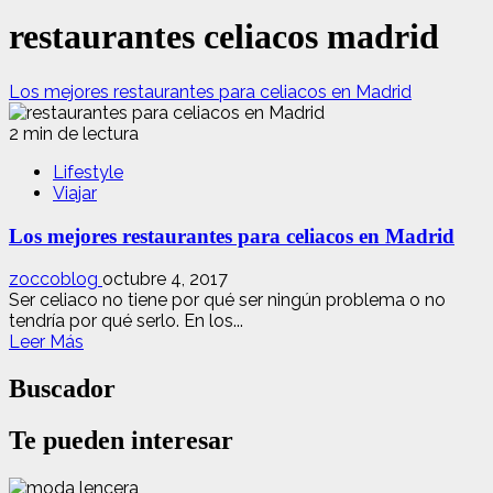
restaurantes celiacos madrid
Los mejores restaurantes para celiacos en Madrid
2 min de lectura
Lifestyle
Viajar
Los mejores restaurantes para celiacos en Madrid
zoccoblog
octubre 4, 2017
Ser celiaco no tiene por qué ser ningún problema o no
tendría por qué serlo. En los...
Leer
Leer Más
más
acerca
Buscador
de
Los
Te pueden interesar
mejores
restaurantes
para