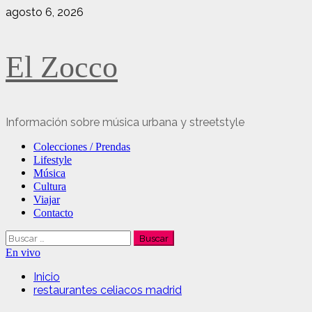
Saltar
agosto 6, 2026
al
contenido
El Zocco
Información sobre música urbana y streetstyle
Menú
Colecciones / Prendas
principal
Lifestyle
Música
Cultura
Viajar
Contacto
Buscar:
En vivo
Inicio
restaurantes celiacos madrid