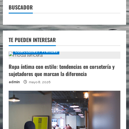
te
BUSCADOR
permite
revivir
la
fotografía
de
los
años
90
TE PUEDEN INTERESAR
Colecciones / Prendas
Ropa íntima con estilo: tendencias en corsetería y
sujetadores que marcan la diferencia
admin
mayo 8, 2026