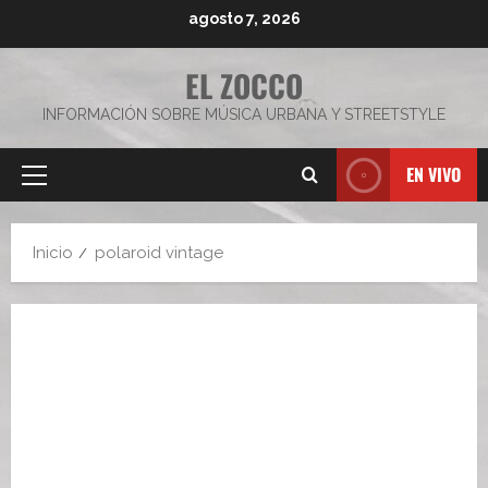
Saltar
agosto 7, 2026
al
contenido
EL ZOCCO
INFORMACIÓN SOBRE MÚSICA URBANA Y STREETSTYLE
EN VIVO
Menú
principal
Inicio
polaroid vintage