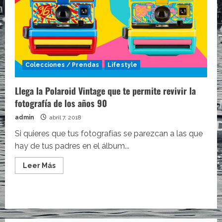
Colecciones / Prendas
Lifestyle
Llega la Polaroid Vintage que te permite revivir la
fotografía de los años 90
admin
abril 7, 2018
Si quieres que tus fotografías se parezcan a las que
hay de tus padres en el álbum...
Leer
Leer Más
más
acerca
de
Llega
la
Polaroid
Vintage
que