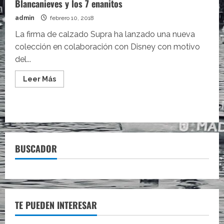
Blancanieves y los 7 enanitos
admin
febrero 10, 2018
La firma de calzado Supra ha lanzado una nueva
colección en colaboración con Disney con motivo
del...
Leer
Leer Más
más
acerca
de
Una
colección
de
calzado
celebra
el
BUSCADOR
aniversario
de
Blancanieves
y
los
7
enanitos
TE PUEDEN INTERESAR