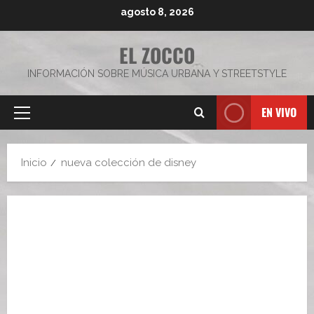
Saltar
agosto 8, 2026
al
contenido
EL ZOCCO
INFORMACIÓN SOBRE MÚSICA URBANA Y STREETSTYLE
EN VIVO
Menú
principal
Inicio
nueva colección de disney