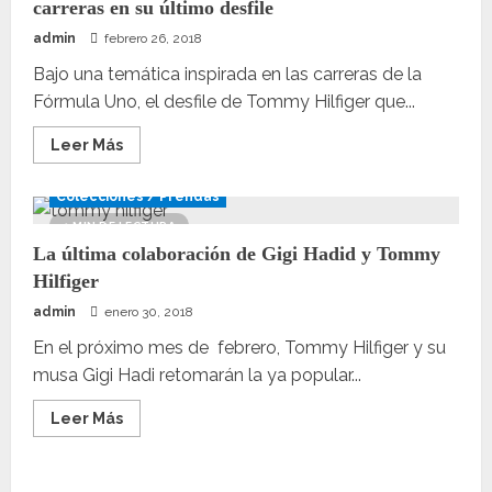
carreras en su último desfile
admin
febrero 26, 2018
Bajo una temática inspirada en las carreras de la
Fórmula Uno, el desfile de Tommy Hilfiger que...
Leer
Leer Más
más
acerca
de
Colecciones / Prendas
Tommy
Hilfiger
1 MIN DE LECTURA
conduce
La última colaboración de Gigi Hadid y Tommy
con
maestría
Hilfiger
la
pista
admin
enero 30, 2018
de
carreras
en
En el próximo mes de febrero, Tommy Hilfiger y su
su
musa Gigi Hadi retomarán la ya popular...
último
desfile
Leer
Leer Más
más
acerca
de
La