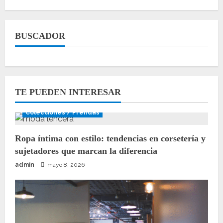
última
colaboración
de
Gigi
Hadid
BUSCADOR
y
Tommy
Hilfiger
TE PUEDEN INTERESAR
Colecciones / Prendas
Ropa íntima con estilo: tendencias en corsetería y
sujetadores que marcan la diferencia
admin
mayo 8, 2026