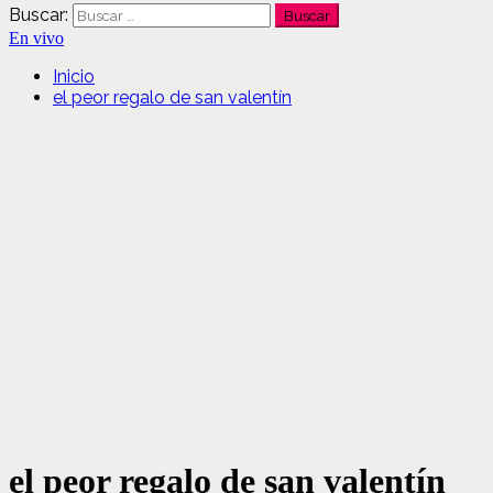
Buscar:
En vivo
Inicio
el peor regalo de san valentín
el peor regalo de san valentín