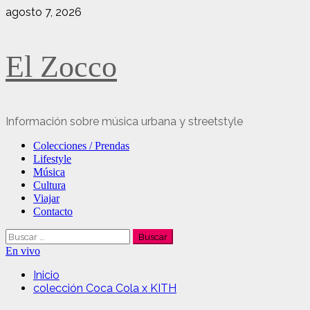
Saltar
agosto 7, 2026
al
contenido
El Zocco
Información sobre música urbana y streetstyle
Menú
Colecciones / Prendas
principal
Lifestyle
Música
Cultura
Viajar
Contacto
Buscar:
En vivo
Inicio
colección Coca Cola x KITH