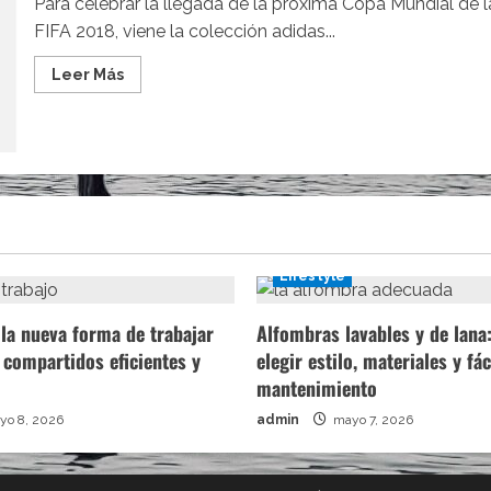
Para celebrar la llegada de la próxima Copa Mundial de l
FIFA 2018, viene la colección adidas...
Leer
Leer Más
más
acerca
de
Llega
la
colección
adidas
x
BAPE
con
motivo
de
la
Lifestyle
Copa
Mundial
la nueva forma de trabajar
Alfombras lavables y de lan
 compartidos eficientes y
elegir estilo, materiales y fác
mantenimiento
o 8, 2026
admin
mayo 7, 2026