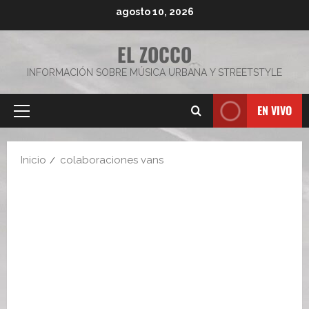
Saltar
agosto 10, 2026
al
contenido
EL ZOCCO
INFORMACIÓN SOBRE MÚSICA URBANA Y STREETSTYLE
EN VIVO
Menú
principal
Inicio
colaboraciones vans