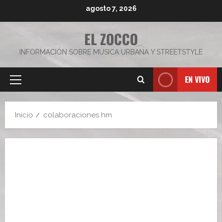
Saltar
agosto 7, 2026
al
contenido
EL ZOCCO
INFORMACIÓN SOBRE MÚSICA URBANA Y STREETSTYLE
EN VIVO
Menú
principal
Inicio
colaboraciones hm