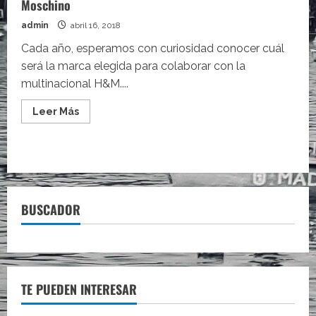
Moschino
admin
abril 16, 2018
Cada año, esperamos con curiosidad conocer cuál
será la marca elegida para colaborar con la
multinacional H&M....
Leer
Leer Más
más
acerca
de
Confirmada
la
colaboración
del
año,
H&M
BUSCADOR
x
Moschino
TE PUEDEN INTERESAR