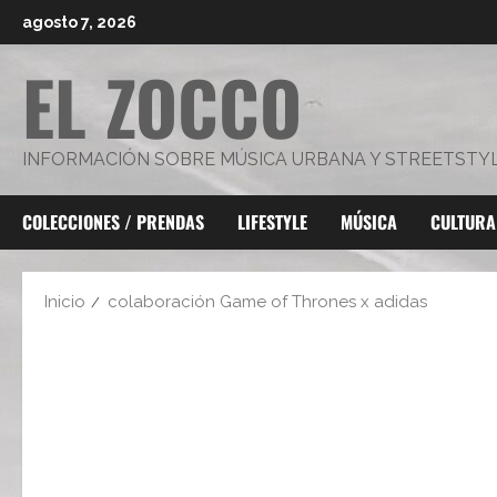
Saltar
agosto 7, 2026
al
EL ZOCCO
contenido
INFORMACIÓN SOBRE MÚSICA URBANA Y STREETSTY
COLECCIONES / PRENDAS
LIFESTYLE
MÚSICA
CULTURA
Inicio
colaboración Game of Thrones x adidas