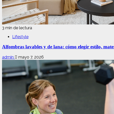
3 min de lectura
Lifestyle
Alfombras lavables y de lana: cómo elegir estilo, mate
admin
mayo 7, 2026