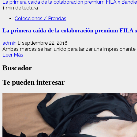
La primera caída de la colaboración premium FILA x Bandier
1 min de lectura
Colecciones / Prendas
La primera caída de la colaboración premium FILA x
admin
septiembre 22, 2018
Ambas marcas se han unido para lanzar una impresionante co
Leer
Leer Más
más
acerca
Buscador
de
La
Te pueden interesar
primera
caída
de
la
colaboración
premium
FILA
x
Bandier
ya