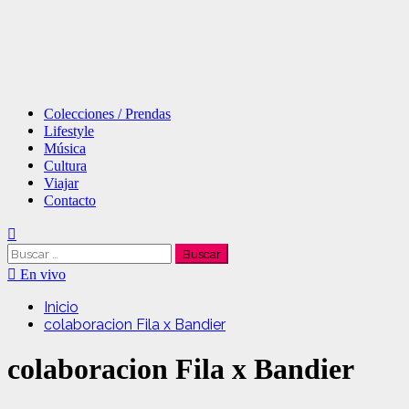
Menú
Colecciones / Prendas
principal
Lifestyle
Música
Cultura
Viajar
Contacto
Buscar:
En vivo
Inicio
colaboracion Fila x Bandier
colaboracion Fila x Bandier