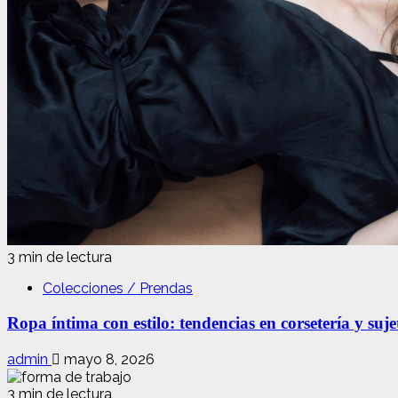
está
aquí
3 min de lectura
Colecciones / Prendas
Ropa íntima con estilo: tendencias en corsetería y suj
admin
mayo 8, 2026
3 min de lectura