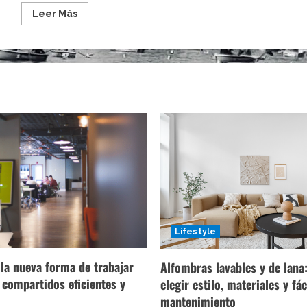
Leer
Leer Más
más
acerca
de
Coca-
Cola
podría
entrar
en
el
mercado
del
cannabis
Lifestyle
la nueva forma de trabajar
Alfombras lavables y de lan
 compartidos eficientes y
elegir estilo, materiales y fác
mantenimiento