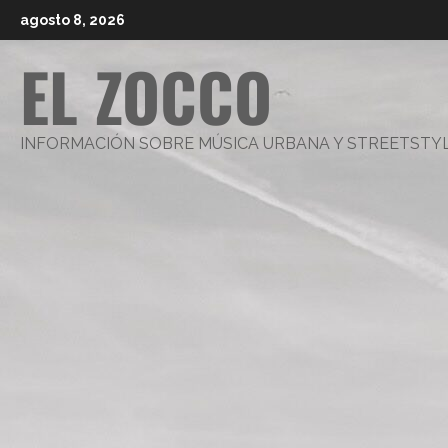
Saltar
agosto 8, 2026
al
EL ZOCCO
contenido
INFORMACIÓN SOBRE MÚSICA URBANA Y STREETSTY