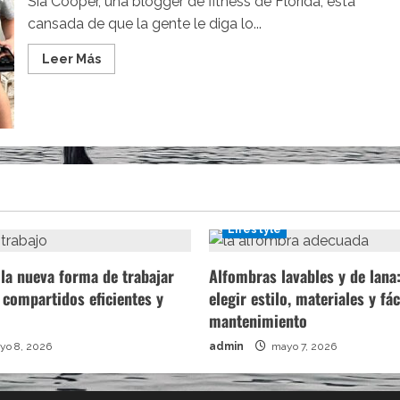
Sia Cooper, una blogger de fitness de Florida, está
cansada de que la gente le diga lo...
Leer
Leer Más
más
acerca
de
Una
madre
hace
una
lista
con
las
críticas
que
recibe
Lifestyle
cada
día
la nueva forma de trabajar
Alfombras lavables y de lan
 compartidos eficientes y
elegir estilo, materiales y fác
mantenimiento
o 8, 2026
admin
mayo 7, 2026