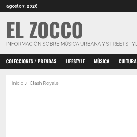
Saltar
agosto 7, 2026
al
EL ZOCCO
contenido
INFORMACIÓN SOBRE MÚSICA URBANA Y STREETSTY
COLECCIONES / PRENDAS
LIFESTYLE
MÚSICA
CULTURA
Inicio
Clash Royale