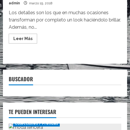
admin
marzo 19, 2018
Los detalles son los que en muchas ocasiones
transforman por completo un look haciéndolo brillar.
Además, no...
Leer
Leer Más
más
acerca
de
El
truco
con
el
que
conseguir
BUSCADOR
un
look
de
tendencia
TE PUEDEN INTERESAR
Colecciones / Prendas