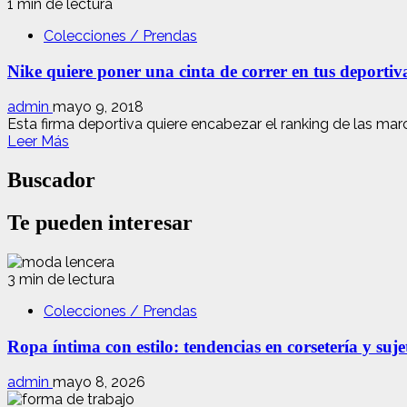
1 min de lectura
Colecciones / Prendas
Nike quiere poner una cinta de correr en tus deportiv
admin
mayo 9, 2018
Esta firma deportiva quiere encabezar el ranking de las marca
Leer
Leer Más
más
acerca
Buscador
de
Nike
Te pueden interesar
quiere
poner
una
cinta
3 min de lectura
de
Colecciones / Prendas
correr
en
Ropa íntima con estilo: tendencias en corsetería y suj
tus
deportivas
admin
mayo 8, 2026