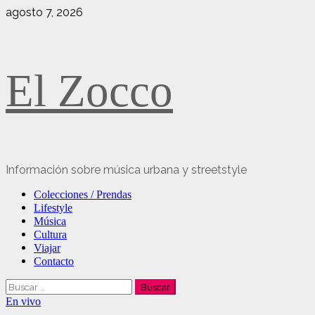
Saltar
agosto 7, 2026
al
contenido
El Zocco
Información sobre música urbana y streetstyle
Menú
Colecciones / Prendas
principal
Lifestyle
Música
Cultura
Viajar
Contacto
Buscar:
En vivo