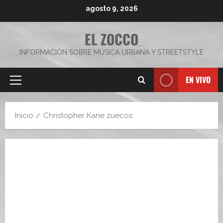
Saltar
agosto 9, 2026
al
contenido
EL ZOCCO
INFORMACIÓN SOBRE MÚSICA URBANA Y STREETSTYLE
EN VIVO
Menú
principal
Inicio
Christopher Kane zuecos