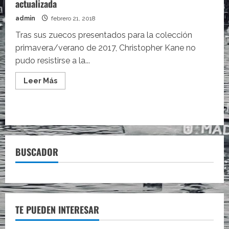
actualizada
admin
febrero 21, 2018
Tras sus zuecos presentados para la colección
primavera/verano de 2017, Christopher Kane no
pudo resistirse a la...
Leer
Leer Más
más
acerca
de
Los
zapatos
ortopédicos
regresan
con
una
BUSCADOR
versión
actualizada
TE PUEDEN INTERESAR