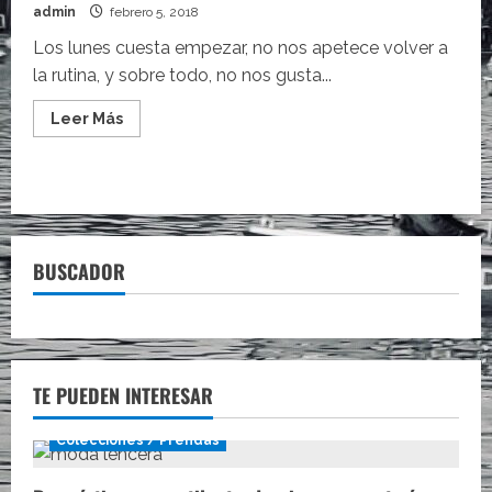
admin
febrero 5, 2018
Los lunes cuesta empezar, no nos apetece volver a
la rutina, y sobre todo, no nos gusta...
Leer
Leer Más
más
acerca
de
Los
chollos
de
la
semana
por
BUSCADOR
menos
de
20
euros
TE PUEDEN INTERESAR
Colecciones / Prendas