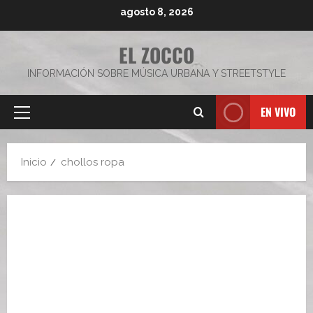
Saltar
agosto 8, 2026
al
contenido
EL ZOCCO
INFORMACIÓN SOBRE MÚSICA URBANA Y STREETSTYLE
EN VIVO
Menú
principal
Inicio
chollos ropa